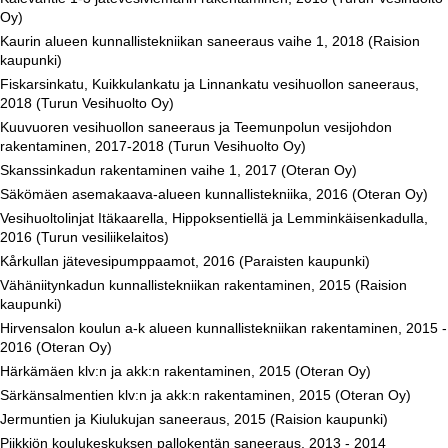
Oy)
Kaurin alueen kunnallistekniikan saneeraus vaihe 1, 2018 (Raision
kaupunki)
Fiskarsinkatu, Kuikkulankatu ja Linnankatu vesihuollon saneeraus,
2018 (Turun Vesihuolto Oy)
Kuuvuoren vesihuollon saneeraus ja Teemunpolun vesijohdon
rakentaminen, 2017-2018 (Turun Vesihuolto Oy)
Skanssinkadun rakentaminen vaihe 1, 2017 (Oteran Oy)
Säkömäen asemakaava-alueen kunnallistekniika, 2016 (Oteran Oy)
Vesihuoltolinjat Itäkaarella, Hippoksentiellä ja Lemminkäisenkadulla,
2016 (Turun vesiliikelaitos)
Kårkullan jätevesipumppaamot, 2016 (Paraisten kaupunki)
Vähäniitynkadun kunnallistekniikan rakentaminen, 2015 (Raision
kaupunki)
Hirvensalon koulun a-k alueen kunnallistekniikan rakentaminen, 2015 -
2016 (Oteran Oy)
Härkämäen klv:n ja akk:n rakentaminen, 2015 (Oteran Oy)
Särkänsalmentien klv:n ja akk:n rakentaminen, 2015 (Oteran Oy)
Jermuntien ja Kiulukujan saneeraus, 2015 (Raision kaupunki)
Piikkiön koulukeskuksen pallokentän saneeraus, 2013 - 2014