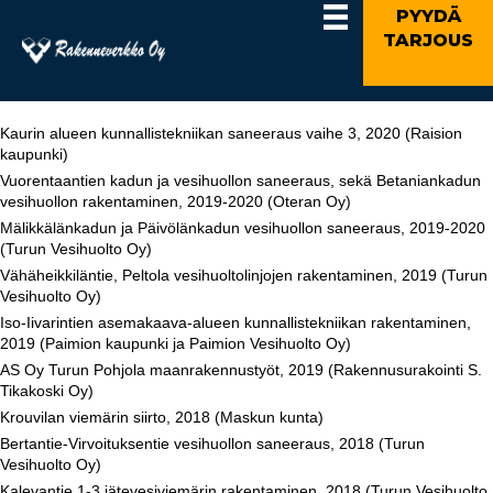
PYYDÄ
TARJOUS
Kaurin alueen kunnallistekniikan saneeraus vaihe 3, 2020 (Raision
kaupunki)
Vuorentaantien kadun ja vesihuollon saneeraus, sekä Betaniankadun
vesihuollon rakentaminen, 2019-2020 (Oteran Oy)
Mälikkälänkadun ja Päivölänkadun vesihuollon saneeraus, 2019-2020
(Turun Vesihuolto Oy)
Vähäheikkiläntie, Peltola vesihuoltolinjojen rakentaminen, 2019 (Turun
Vesihuolto Oy)
Iso-Iivarintien asemakaava-alueen kunnallistekniikan rakentaminen,
2019 (Paimion kaupunki ja Paimion Vesihuolto Oy)
AS Oy Turun Pohjola maanrakennustyöt, 2019 (Rakennusurakointi S.
Tikakoski Oy)
Krouvilan viemärin siirto, 2018 (Maskun kunta)
Bertantie-Virvoituksentie vesihuollon saneeraus, 2018 (Turun
Vesihuolto Oy)
Kalevantie 1-3 jätevesiviemärin rakentaminen, 2018 (Turun Vesihuolto